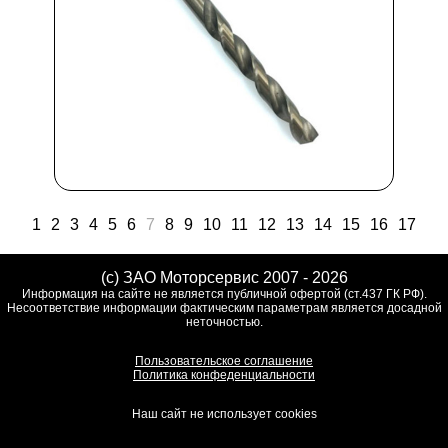
1
2
3
4
5
6
7
8
9
10
11
12
13
14
15
16
17
(c) ЗАО Моторсервис 2007 - 2026
Информация на сайте не является публичной офертой (ст.437 ГК РФ).
Несоответствие информации фактическим параметрам является досадной
неточностью.
Пользовательское соглашение
Политика конфеденциальности
Наш сайт не использует cookies