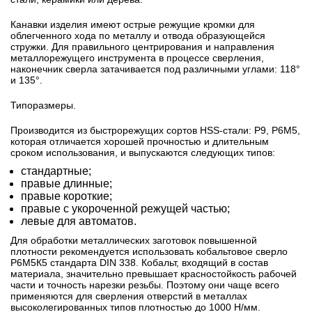
Канавки изделия имеют острые режущие кромки для
облегченного хода по металлу и отвода образующейся
стружки. Для правильного центрирования и направления
металлорежущего инструмента в процессе сверления,
наконечник сверла затачивается под различными углами: 118°
и 135°.
Типоразмеры.
Производится из быстрорежущих сортов HSS-стали: Р9, Р6М5,
которая отличается хорошей прочностью и длительным
сроком использования, и выпускаются следующих типов:
стандартные;
правые длинные;
правые короткие;
правые с укороченной режущей частью;
левые для автоматов.
Для обработки металлических заготовок повышенной
плотности рекомендуется использовать кобальтовое сверло
Р6М5К5 стандарта DIN 338. Кобальт, входящий в состав
материала, значительно превышает красностойкость рабочей
части и точность нарезки резьбы. Поэтому они чаще всего
применяются для сверления отверстий в металлах
высоколегированных типов плотностью до 1000 Н/мм.