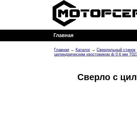
Главная
Главная
→
Каталог
→
Сверлильный станок
цилиндрическим хвостовиком ф 0.6 мм T02
Сверло с цил