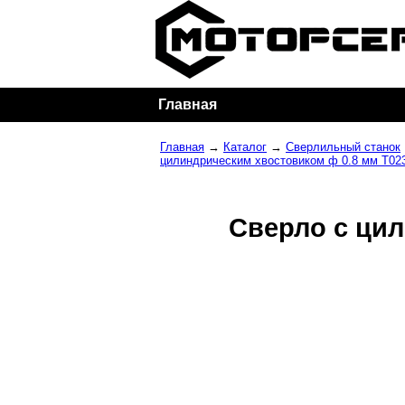
Главная
Главная
→
Каталог
→
Сверлильный станок
цилиндрическим хвостовиком ф 0.8 мм T02
Сверло с цил